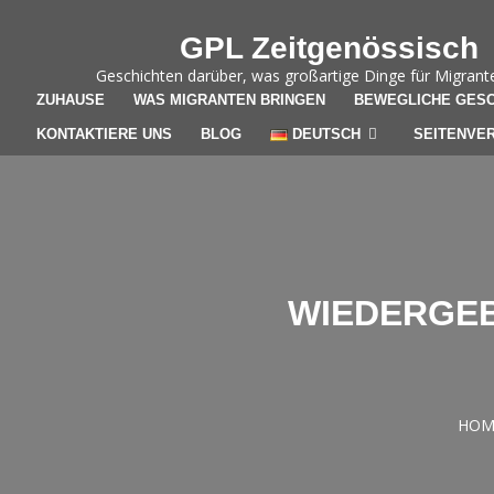
Skip to content
GPL Zeitgenössisch
Geschichten darüber, was großartige Dinge für Migrant
ZUHAUSE
WAS MIGRANTEN BRINGEN
BEWEGLICHE GESC
KONTAKTIERE UNS
BLOG
DEUTSCH
SEITENVER
WIEDERGEB
GEN
HOM